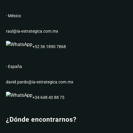
·
México
raul@ia-estrategica.com.mx
+52 56 1890 7868
·
España
david.pardo@ia-estrategica.com.mx
+34 648 40 88 75
¿Dónde encontrarnos?