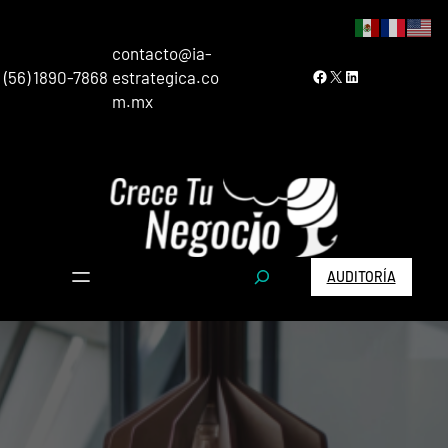
contacto@ia-
Facebook
X
LinkedIn
(56) 1890-7868
estrategica.co
m.mx
S
AUDITORÍA
e
a
r
c
h