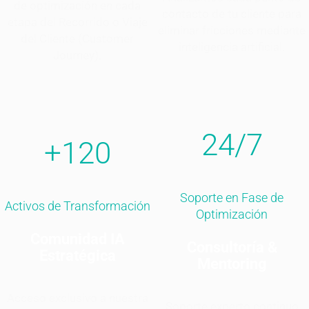
de optimización en cada
contacto de tu cliente para
etapa del Recorrido o Viaje
eliminar fricciones mediante
del Cliente (Customer
inteligencia artificial.
Journey).
24/7
+120
Soporte en Fase de
Activos de Transformación
Optimización
Comunidad IA
Consultoría &
Estratégica
Mentoring
Acceso exclusivo a nuestra
Soporte experto continuo