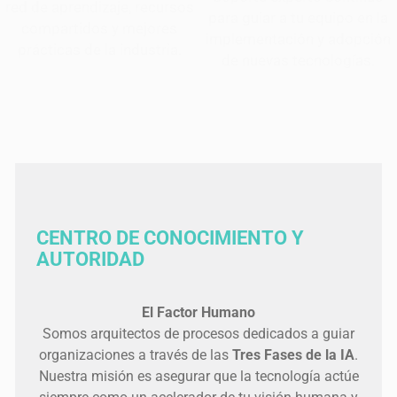
red de aprendizaje, recursos
para guiar a tu equipo en la
compartidos y mejores
implementación y adopción
prácticas de la industria.
de nuevas tecnologías.
CENTRO DE CONOCIMIENTO Y
AUTORIDAD
El Factor Humano
Somos arquitectos de procesos dedicados a guiar
organizaciones a través de las
Tres Fases de la IA
.
Nuestra misión es asegurar que la tecnología actúe