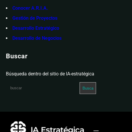
Conocer A.R.I.A.
Gestión de Proyectos
Desarrollo Estratégico
Desarrollo de Negocios
Buscar
Búsqueda dentro del sitio de IA-estratégica
S
Busca
e
a
r
c
h