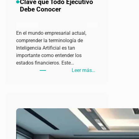
Clave que Todo Ejecutivo
Debe Conocer
admin
julio 25, 2024
En el mundo empresarial actual,
comprender la terminología de
Inteligencia Artificial es tan
importante como entender los
estados financieros. Este…
:
Leer más…
Glosario
de
IA:
Términos
Clave
que
Todo
Ejecutivo
Debe