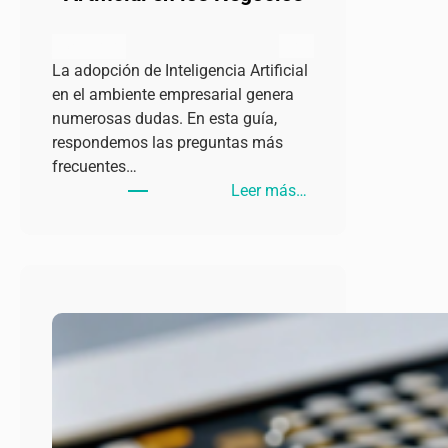
admin
julio 11, 2024
La adopción de Inteligencia Artificial
en el ambiente empresarial genera
numerosas dudas. En esta guía,
respondemos las preguntas más
frecuentes…
:
Leer más…
Preguntas
Frecuentes
sobre
Inteligencia
Artificial
en
los
Negocios