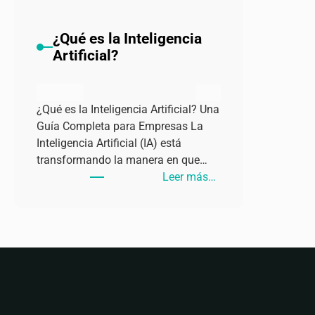
¿Qué es la Inteligencia
Artificial?
admin
julio 4, 2024
¿Qué es la Inteligencia Artificial? Una
Guía Completa para Empresas La
Inteligencia Artificial (IA) está
transformando la manera en que…
:
Leer más…
¿Qué
es
la
Inteligencia
Artificial?