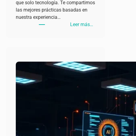
que solo tecnología. Te compartimos
las mejores prácticas basadas en
nuestra experiencia…
:
Leer más…
Mejores
Prácticas
para
Implementar
IA
en
tu
Empresa