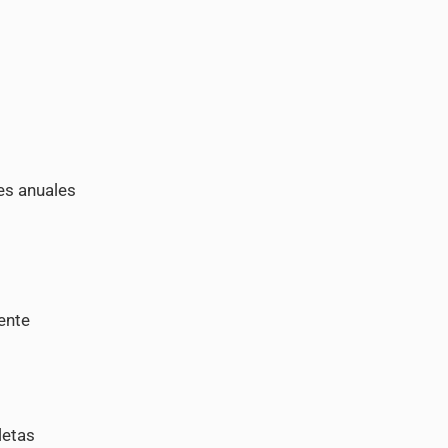
es anuales
ente
letas