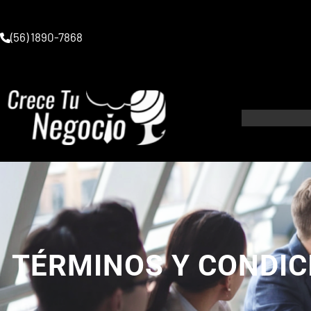
Saltar
al
(56) 1890-7868
contenido
TÉRMINOS Y CONDIC