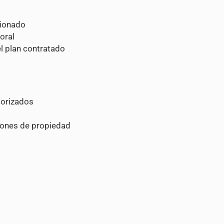
cionado
oral
el plan contratado
torizados
ciones de propiedad