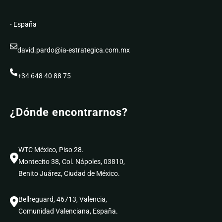
j
a
o
s
·
España
c
R
o
e
david.pardo@ia-estrategica.com.mx
n
g
I
l
A
+34 648 40 88 75
a
:
s
P
d
¿Dónde encontrarnos?
r
e
e
l
p
J
a
u
WTC México, Piso 28.
r
e
Montecito 38, Col. Nápoles, 03810,
a
g
Benito Juárez, Ciudad de México.
n
o
d
Bellreguard, 46713, Valencia,
o
Comunidad Valenciana, España.
t