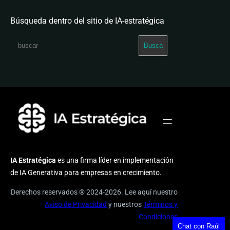
Búsqueda dentro del sitio de IA-estratégica
S
Busca
e
a
r
c
h
IA Estratégica
es una firma líder en implementación
de IA Generativa para empresas en crecimiento.
Derechos reservados ® 2024-2026. Lee aquí nuestro
Aviso de Privacidad
y nuestros
Términos y
Condiciones
Chat con Raúl