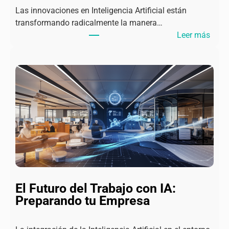
Las innovaciones en Inteligencia Artificial están
t
transformando radicalmente la manera…
i
:
Leer más
c
I
a
n
y
n
M
o
e
v
j
a
o
c
r
i
e
o
s
n
P
e
r
s
á
El Futuro del Trabajo con IA:
e
c
Preparando tu Empresa
n
t
I
i