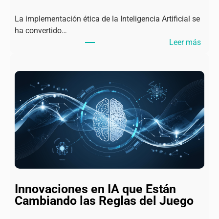
La implementación ética de la Inteligencia Artificial se
ha convertido…
:
Leer más
I
A
R
e
s
p
o
n
s
a
b
l
Innovaciones en IA que Están
e
Cambiando las Reglas del Juego
:
É