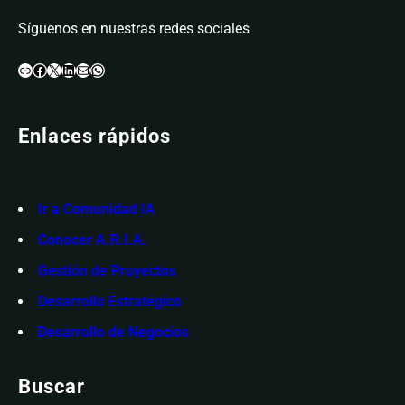
u
Síguenos en nuestras redes sociales
E
m
Enlace
Facebook
X
LinkedIn
Correo electrónico
WhatsApp
p
r
e
Enlaces rápidos
s
a
Ir a Comunidad IA
Conocer A.R.I.A.
Gestión de Proyectos
Desarrollo Estratégico
Desarrollo de Negocios
Buscar