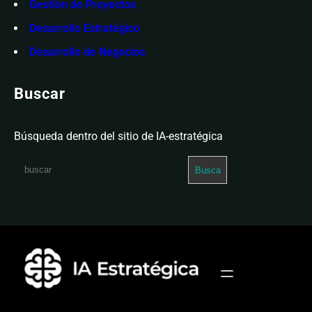
Gestión de Proyectos
Desarrollo Estratégico
Desarrollo de Negocios
Buscar
Búsqueda dentro del sitio de IA-estratégica
S
Busca
e
a
r
c
h