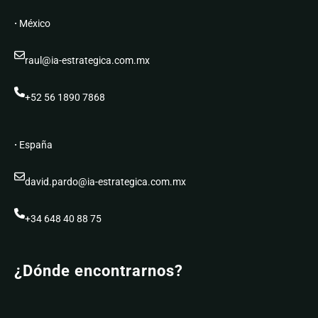
·
México
raul@ia-estrategica.com.mx
+52 56 1890 7868
·
España
david.pardo@ia-estrategica.com.mx
+34 648 40 88 75
¿Dónde encontrarnos?